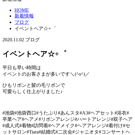
HOME
新着情報
ブログ
イベントヘア☆+゜
2020.11.02
ブログ
イベントヘア☆+゜
平日も早い時間は
イベントのお客さまが多いです＼(^o^)／
ひもリボンと髪の毛リボンで
可愛らしく仕上がりました♪
#池袋#池袋西口#うたぷり#あんスタ#A3#ヘアセット#浴衣#
卒業ヘア#ヘアメ#リボンアレンジ#ハートアレンジ#双子ヘア
#成人式#着物#訪問着#ヘアメイク#ヘアアレンジ#着付け#セ
ットサロン#Tiara#結婚式#二次会#ジャニオタ#コンサートヘ