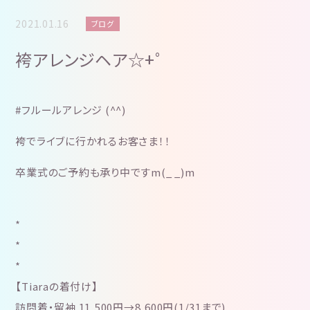
2021.01.16
ブログ
袴アレンジヘア☆+゜
#フルールアレンジ (^^)
袴でライブに行かれるお客さま！！
卒業式のご予約も承り中ですm(_ _)m
*
*
*
【Tiaraの着付け】
訪問着・留袖 11,500円→8,600円(1/31まで)