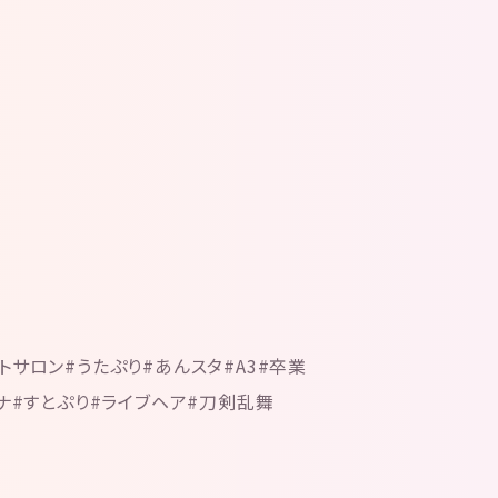
トサロン#うたぷり#あんスタ#A3#卒業
ナナ#すとぷり#ライブヘア#刀剣乱舞