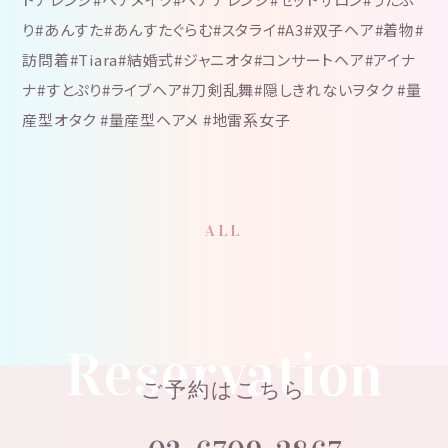
り#あんすた#あんすたぐらむ#スタライ#A3#双子ヘア#着物#
訪問着#Tiara#結婚式#ジャニオタ#コンサートヘア#アイナ
ナ#すとぷり#ライブヘア#刀剣乱舞#隠しきれないヲタク #量
産型オタク #量産型ヘアメ #地雷系女子
ALL
Reservation
ご予約はこちら