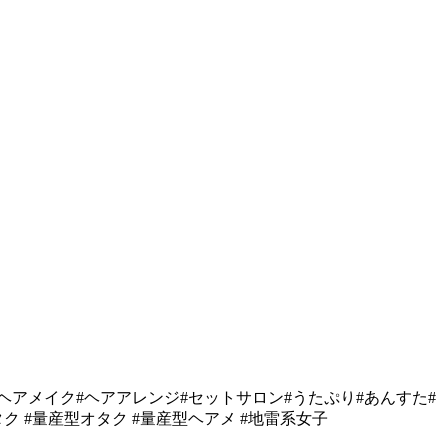
ヘアメイク#ヘアアレンジ#セットサロン#うたぷり#あんすた#
タク #量産型オタク #量産型ヘアメ #地雷系女子