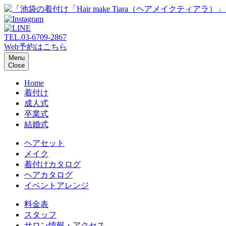
TEL.
03-6709-2867
Web予約はこちら
Menu
Close
Home
着付け
成人式
卒業式
結婚式
ヘアセット
メイク
着付けカタログ
ヘアカタログ
イベントアレンジ
料金表
スタッフ
サロン情報・アクセス