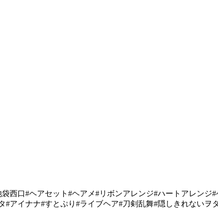
池袋西口#ヘアセット#ヘアメ#リボンアレンジ#ハートアレンジ#
ニオタ#アイナナ#すとぷり#ライブヘア#刀剣乱舞#隠しきれないヲ