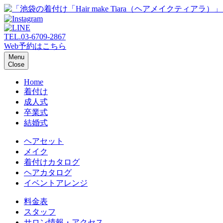
TEL.
03-6709-2867
Web予約はこちら
Menu
Close
Home
着付け
成人式
卒業式
結婚式
ヘアセット
メイク
着付けカタログ
ヘアカタログ
イベントアレンジ
料金表
スタッフ
サロン情報・アクセス