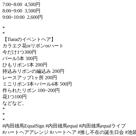
7:00~8:00 4,500円
8:00~9:00 3,500円
9:00~10:00 2,600円
*
*
【Tiaraのイベントヘア】
カラエク花orリボンorハート
今だけ1つ300円
パール5本 300円
ひもリボン1本 200円
持込みリボンの編込み 200円
レースアップ1ヶ所 200円
ミニリボン3本+パール4本 500円
作られたリボン 100~200円
花1つ100円
などなど。
*
*
*
#内田雄馬EqualSign #内田雄馬equal #内田雄馬equalライブ
#ハートヘアアレンジ #ハートヘア #推し不在の誕生日会 #池袋