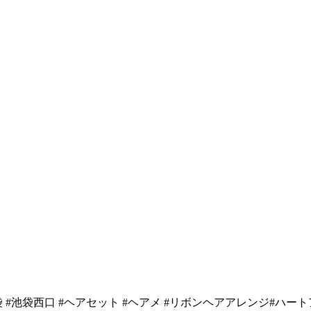
 #池袋西口 #ヘアセット #ヘアメ #リボンヘアアレンジ#ハート