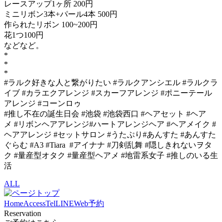
レースアップ1ヶ所 200円
ミニリボン3本+パール4本 500円
作られたリボン 100~200円
花1つ100円
などなど。
*
*
*
#ラルク好きな人と繋がりたい #ラルクアンシエル #ラルクラ
イブ #カラエクアレンジ #スカーフアレンジ #ポニーテール
アレンジ #コーンロゥ
#推し不在の誕生日会 #池袋 #池袋西口 #ヘアセット #ヘア
メ #リボンヘアアレンジ#ハートアレンジヘア #ヘアメイク #
ヘアアレンジ #セットサロン #うたぷり#あんすた #あんすた
ぐらむ #A3 #Tiara #アイナナ #刀剣乱舞 #隠しきれないヲタ
ク #量産型オタク #量産型ヘアメ #地雷系女子 #推しのいる生
活
ALL
Home
Access
Tel
LINE
Web予約
Reservation