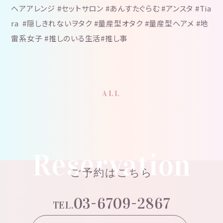
ヘアアレンジ #セットサロン #あんすたぐらむ #アンスタ #Tia
ra #隠しきれないヲタク #量産型オタク #量産型ヘアメ #地
雷系女子 #推しのいる生活#推し事
ALL
Reservation
ご予約はこちら
03-6709-2867
TEL.