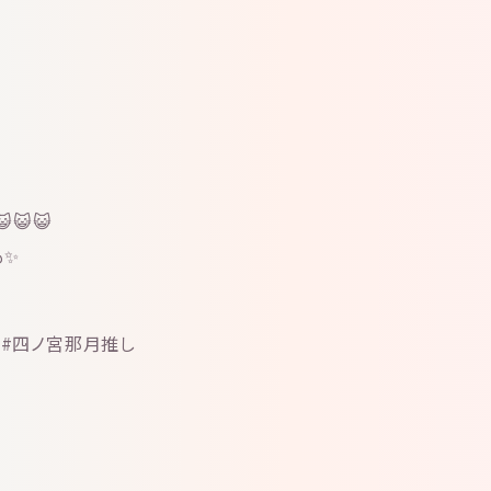
😺😺
も✨
 #四ノ宮那月推し