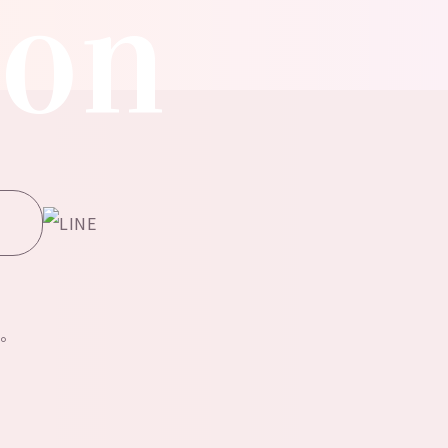
ion
。