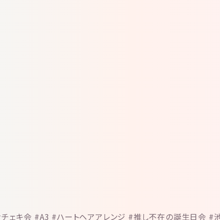
h #チェキ会 #A3 #ハートヘアアレンジ #推し不在の誕生日会 #