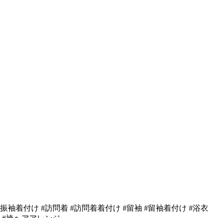
#振袖着付け #訪問着 #訪問着着付け #留袖 #留袖着付け #浴衣