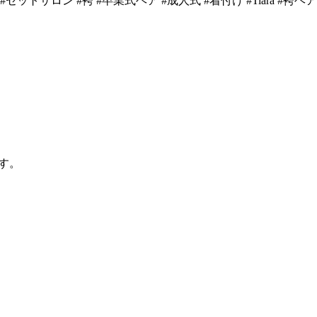
ットサロン #袴 #卒業式ヘア #成人式 #着付け #Tiara #袴ヘ
す。