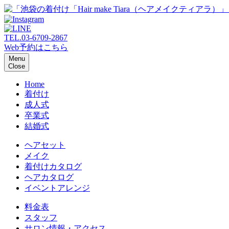
TEL.
03-6709-2867
Web予約はこちら
Menu
Close
Home
着付け
成人式
卒業式
結婚式
ヘアセット
メイク
着付けカタログ
ヘアカタログ
イベントアレンジ
料金表
スタッフ
サロン情報・アクセス