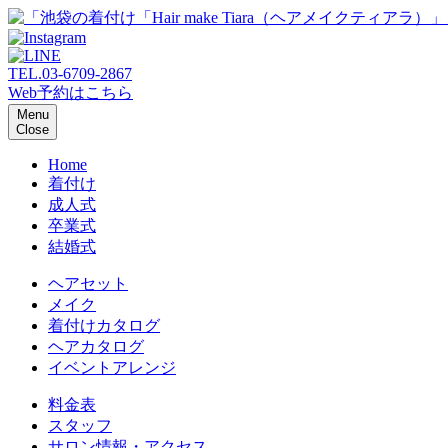
TEL.
03-6709-2867
Web予約はこちら
Menu
Close
Home
着付け
成人式
卒業式
結婚式
ヘアセット
メイク
着付けカタログ
ヘアカタログ
イベントアレンジ
料金表
スタッフ
サロン情報・アクセス