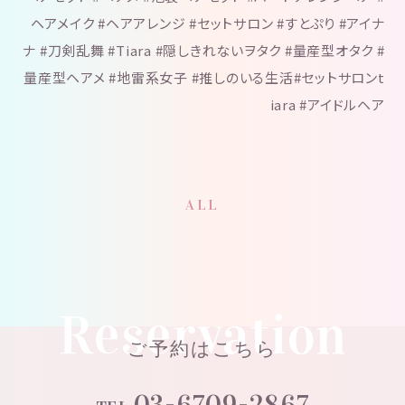
ヘアメイク #ヘアアレンジ #セットサロン #すとぷり #アイナ
ナ #刀剣乱舞 #Tiara #隠しきれないヲタク #量産型オタク #
量産型ヘアメ #地雷系女子 #推しのいる生活#セットサロンt
iara #アイドルヘア
ALL
Reservation
ご予約はこちら