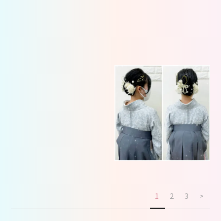
1
2
3
>